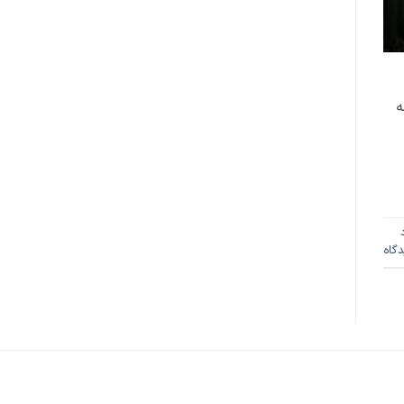
ه
دگاه