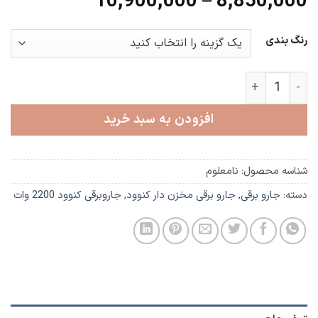
محدوده
10,900,000
–
8,850,000
قیمت:
8,850,000
رنگ بندی
تا
10,900,000
جاروبرقی بدون کیسه کنوود مخزن دار Rover Series مدل KVC3522 عدد
افزودن به سبد خرید
شناسه محصول:
نامعلوم
دسته:
جارو برقی
,
جارو برقی مخزن دار کنوود
,
جاروبرقی کنوود 2200 وات