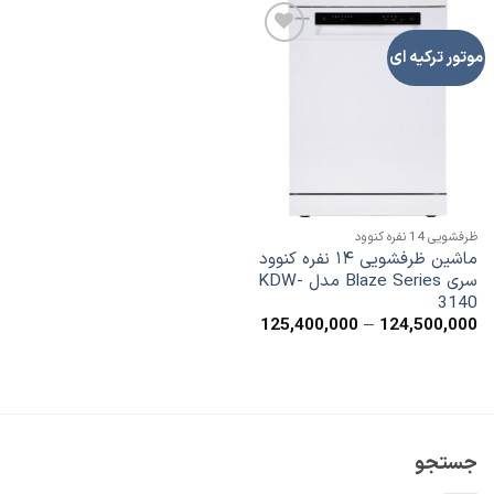
موتور ترکیه ای
افزودن
به
علاقه
مندی
ها
ظرفشویی 14 نفره کنوود
ماشین ظرفشویی ۱۴ نفره کنوود
سری Blaze Series مدل KDW-
3140
محدوده
125,400,000
–
124,500,000
قیمت:
124,500,000
تا
125,400,000
جستجو