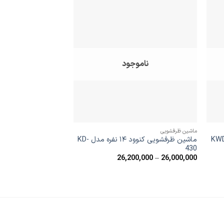
ودن
افزودن
ه
به
اقه
علاقه
دی
مندی
ا
ها
ناموجود
ماشین ظرفشویی
مدل KWD 3141
ماشین ظرفشویی کنوود ۱۴ نفره مدل KD-
430
محدوده
26,200,000
–
26,000,000
قیمت:
26,000,000
42
تا
26,200,000
44