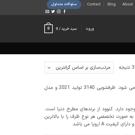
Contact
Blog
About
سئوالات متداول
0
ورود
سبد خرید /
0
مرتب‌سازی
بر
اساس
ظرفشویی 14 نفره کنوود با کد مدل 430 و 3140 و دو رنگ سیلور تولید می شود. ظرفشویی 3140 تولید 2021 و مدل
قیمت:
زیاد
به
ود دارد. کنوود از برندهای مطرح دنیا است.
کم
 به صورت تخصصی هر نوع ظرف را با بالاترین
 A اروپا می باشد.