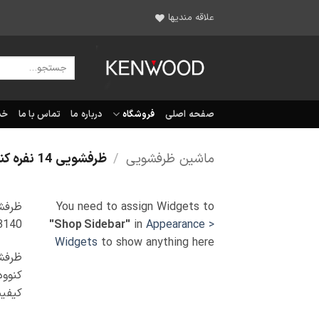
Ski
علاقه مندیها
t
conten
جستجو
برای:
صفحه اصلی
فروشگاه
درباره ما
تماس با ما
خد
ماشین ظرفشویی
/
ظرفشویی 14 نفره کنوود
You need to assign Widgets to
Appearance >
in
"Shop Sidebar"
3140 تولید 2023 می با
Widgets
to show anything here
ظرفشو
کنوود
کیفیت 