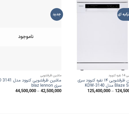
رکیه ای
جدید
افزودن
افز
به
ب
علاقه
عل
مندی
من
ها
ه
ناموجود
 کنوود
ماشین ظرفشویی
ماشین ظرفشویی ۱۴ نفره کنوود سری
ماشین ظرفشویی کنوود 
Bl مدل KDW-3140
سری blaz lennon
محدوده
محدوده
44,500,000
–
42,500,000
125,400,000
–
124,50
قیمت:
قیمت:
,500,000
124,500,000
تا
تا
,500,000
125,400,000