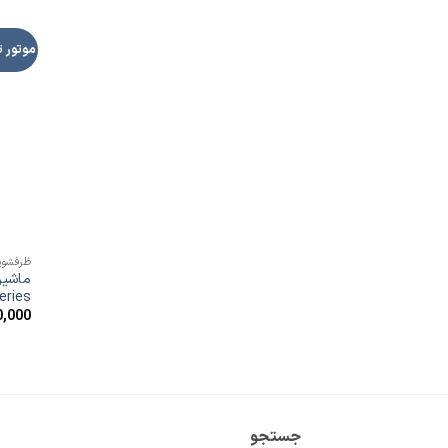
موتور ت
ظرفشویی 14 نفره
aze Series
0,000
جستجو